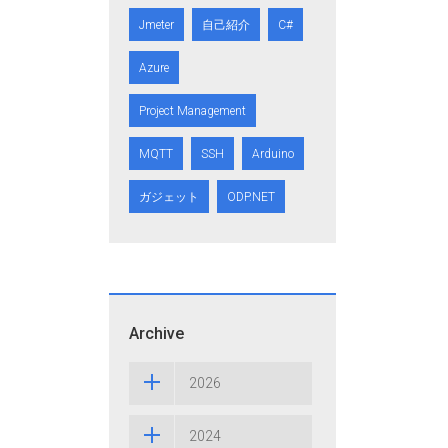
Jmeter
自己紹介
C#
Azure
Project Management
MQTT
SSH
Arduino
ガジェット
ODP.NET
Archive
2026
2024