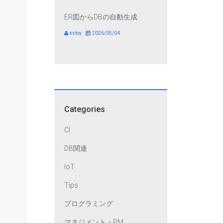
ER図からDBの自動生成
estoy
2026/05/04
Categories
CI
DB関連
IoT
Tips
プログラミング
マネジメント・PM