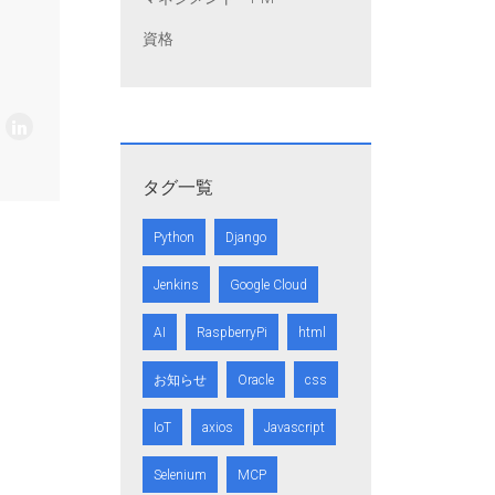
資格
タグ一覧
Python
Django
Jenkins
Google Cloud
AI
RaspberryPi
html
お知らせ
Oracle
css
IoT
axios
Javascript
Selenium
MCP