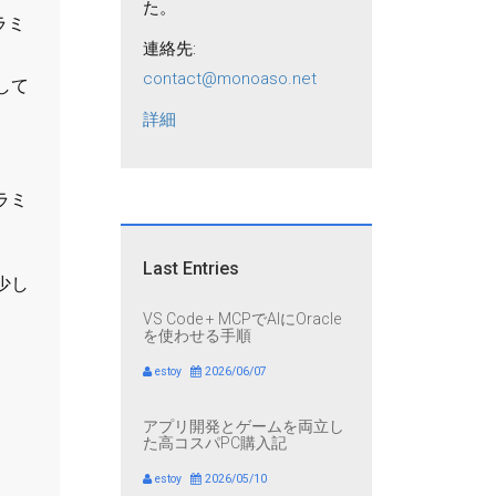
た。
ラミ
連絡先:
contact@monoaso.net
して
詳細
ラミ
。
Last Entries
少し
VS Code + MCPでAIにOracle
を使わせる手順
estoy
2026/06/07
アプリ開発とゲームを両立し
た高コスパPC購入記
estoy
2026/05/10