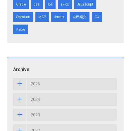
Oracle
css
IoT
axios
Javascript
Selenium
MCP
Jmeter
自己紹介
C#
Azure
Archive
2026
2024
2023
2022