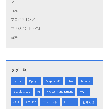
IoT
Tips
プログラミング
マネジメント・PM
資格
タグ一覧
Python
Django
RaspberryPi
html
Jenkins
Google Cloud
AI
Project Management
MQTT
SSH
Arduino
ガジェット
ODP.NET
お知らせ