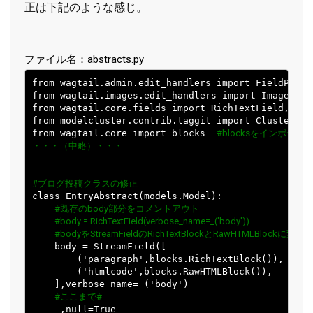
正は下記のような感じ。
ファイル名：abstracts.py
from wagtail.admin.edit_handlers import FieldPanel
from wagtail.images.edit_handlers import ImageChoos
from wagtail.core.fields import RichTextField, Str
from modelcluster.contrib.taggit import ClusterTagg
from wagtail.core import blocks  
#blocksをインポート
・・・（中略）・・・
#ブログ投稿クラスの修正
class EntryAbstract(models.Model):

#既存のbody部分をコメントアウト
#body = RichTextField(verbose_name=_('body'))
#bodyをStreamFieldのRichTextBlockとRawHTMLBlockに変更
    body = StreamField([

        ('paragraph',blocks.RichTextBlock()),

        ('htmlcode',blocks.RawHTMLBlock()),

    ],verbose_name=_('body')

#ここまで#
     ,null=True
