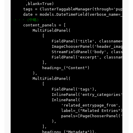
     ,blank=True)

    tags = ClusterTaggableManager(through='puput.T
・・・（中略）・・・
    content_panels = [

        MultiFieldPanel(

            [

                FieldPanel('title', classname="titl
                ImageChooserPanel('header_image'),

                StreamFieldPanel('body', classname
                FieldPanel('excerpt', classname="fu
            ],

            heading=_("Content")

        ),

        MultiFieldPanel(

            [

                FieldPanel('tags'),

                InlinePanel('entry_categories', lab
                InlinePanel(

                    'related_entrypage_from',

                    label=_("Related Entries"),

                    panels=[PageChooserPanel('entry
                ),

            ],

            heading=_("Metadata")),
