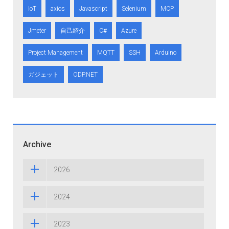
IoT
axios
Javascript
Selenium
MCP
Jmeter
自己紹介
C#
Azure
Project Management
MQTT
SSH
Arduino
ガジェット
ODP.NET
Archive
2026
2024
2023