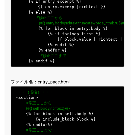
      {% if entry.excerpt %}

          {{ entry.excerpt|richtext }}

      {% else %}

 #修正ここから
 {#{{ entry.body|richtext|truncatewords_html:70 }}#}
          {% for block in entry.body %}

              {% if forloop.first %}

                  {{ block.value | richtext | trunc
              {% endif %}

          {% endfor %}

#修正ここまで
ファイル名：entry_page.html
・・・（省略）・・・
 <section>

#修正ここから
{#{{ self.body|richtext}}#}
     {% for block in self.body %}

         {% include_block block %}

     {% endfor%}

#修正ここまで