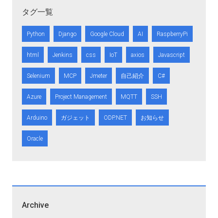
タグ一覧
Python
Django
Google Cloud
AI
RaspberryPi
html
Jenkins
css
IoT
axios
Javascript
Selenium
MCP
Jmeter
自己紹介
C#
Azure
Project Management
MQTT
SSH
Arduino
ガジェット
ODP.NET
お知らせ
Oracle
Archive