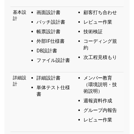
基本設
画面設計書
顧客打ち合わせ
計
バッチ設計書
レビュー作業
帳票設計書
技術検証
外部IF仕様書
コーディング規
約
DB設計書
次工程見積もり
ファイル設計書
詳細設
詳細設計書
メンバー教育
計
（環境説明・技
単体テスト仕様
術説明）
書
週報資料作成
グループ内報告
レビュー作業