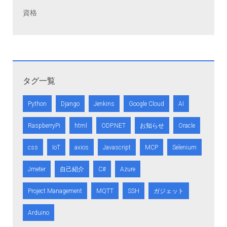
資格
タグ一覧
Python
Django
Jenkins
Google Cloud
AI
RaspberryPi
html
ODP.NET
お知らせ
Oracle
css
IoT
axios
Javascript
MCP
Selenium
Jmeter
自己紹介
C#
Azure
Project Management
MQTT
SSH
ガジェット
Arduino