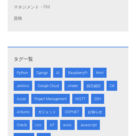
マネジメント・PM
資格
タグ一覧
Python
Django
AI
RaspberryPi
html
Jenkins
Google Cloud
Jmeter
自己紹介
C#
Azure
Project Management
MQTT
SSH
Arduino
ガジェット
ODP.NET
お知らせ
Oracle
css
IoT
axios
Javascript