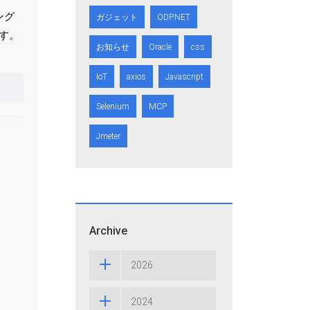
ング
ガジェット
ODP.NET
す。
お知らせ
Oracle
css
IoT
axios
Javascript
Selenium
MCP
Jmeter
Archive
2026
2024