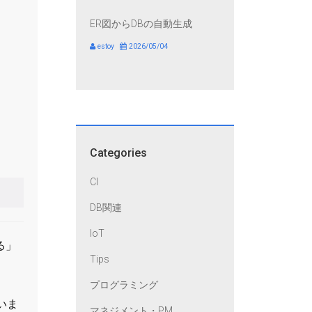
ER図からDBの自動生成
estoy
2026/05/04
Categories
CI
DB関連
IoT
る」
Tips
プログラミング
いま
マネジメント・PM