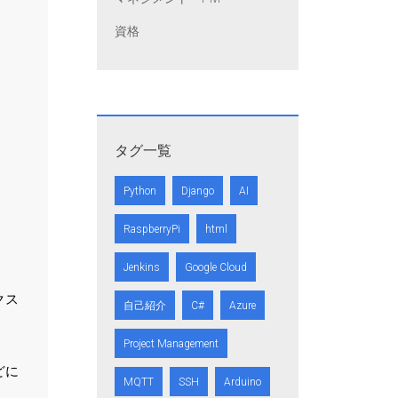
資格
タグ一覧
Python
Django
AI
RaspberryPi
html
Jenkins
Google Cloud
クス
自己紹介
C#
Azure
Project Management
どに
MQTT
SSH
Arduino