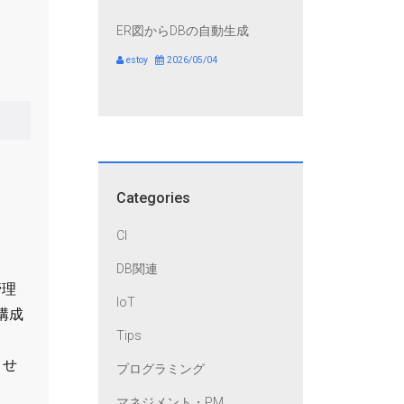
ER図からDBの自動生成
estoy
2026/05/04
、
Categories
し
CI
DB関連
管理
IoT
構成
Tips
ませ
プログラミング
マネジメント・PM