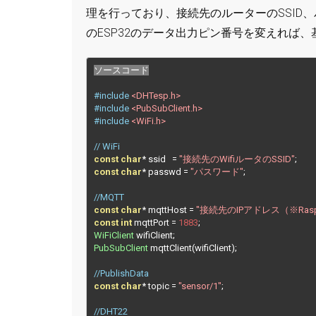
理を行っており、接続先のルーターのSSID、パス
のESP32のデータ出力ピン番号を変えれば
ソースコード
#include
<DHTesp.h>
#include
<PubSubClient.h>
#include
<WiFi.h>
// WiFi
const
char
*
 ssid   
=
"接続先のWifiルータのSSID"
;
const
char
*
 passwd 
=
"パスワード"
;
//MQTT
const
char
*
 mqttHost 
=
"接続先のIPアドレス（※Raspbe
const
int
 mqttPort 
=
1883
;
WiFiClient
 wifiClient
;
PubSubClient
 mqttClient
(
wifiClient
);
//PublishData
const
char
*
 topic 
=
"sensor/1"
;
//DHT22