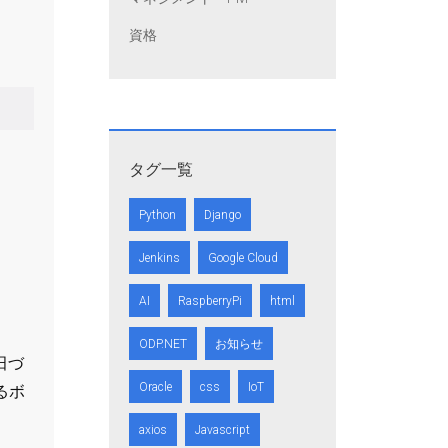
資格
タグ一覧
Python
Django
Jenkins
Google Cloud
AI
RaspberryPi
html
ODP.NET
お知らせ
田づ
Oracle
css
IoT
るボ
axios
Javascript