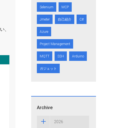
Selenium
MCP
Jmeter
自己紹介
C#
従い、
Azure
Project Management
MQTT
SSH
Arduino
ガジェット
Archive
2026