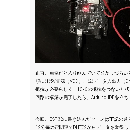
正直、画像だと入り組んでいて分かりづらいと
順に(1)5V電源（VDD）、(2)データ入出力（D
抵抗が必要らしく、10kΩの抵抗をつないだ
回路の構築が完了したら、Arduino IDE
今回、ESP32に書き込んだソースは下記の通
12分毎の定間隔でDHT22からデータを取得し