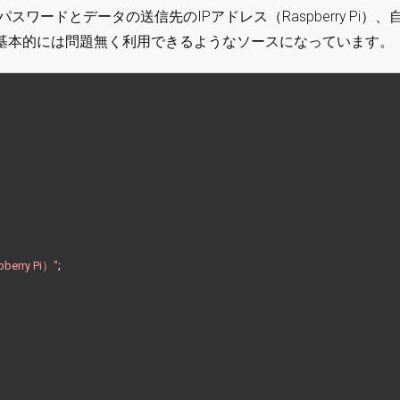
ワードとデータの送信先のIPアドレス（Raspberry Pi）、
、基本的には問題無く利用できるようなソースになっています。
rry Pi）"
;