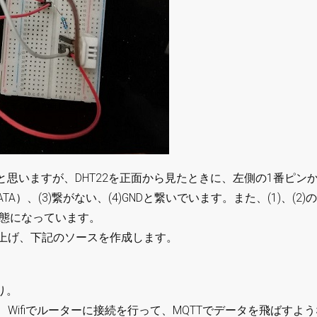
思いますが、DHT22を正面から見たときに、左側の1番ピン
ATA）、(3)繋がない、(4)GNDと繋いでいます。また、(1)、(2)
状態になっています。
を立ち上げ、下記のソースを作成します。
り。
、Wifiでルーターに接続を行って、MQTTでデータを飛ばすよ