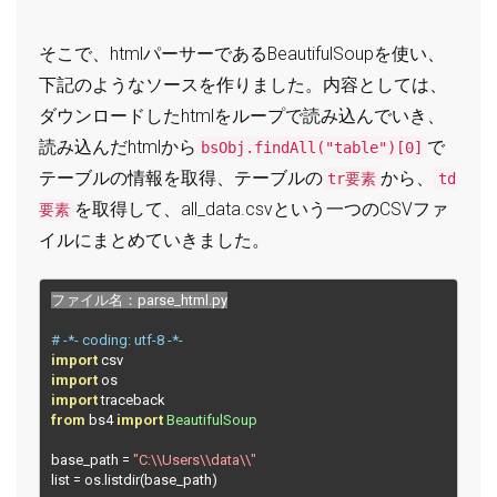
そこで、htmlパーサーであるBeautifulSoupを使い、
下記のようなソースを作りました。内容としては、
ダウンロードしたhtmlをループで読み込んでいき、
読み込んだhtmlから
で
bsObj.findAll("table")[0]
テーブルの情報を取得、テーブルの
から、
tr要素
td
を取得して、all_data.csvという一つのCSVファ
要素
イルにまとめていきました。
ファイル名：
parse_html
.
py
# -*- coding: utf-8 -*-
import
import
import
from
 bs4 
import
BeautifulSoup
base_path 
=
"C:\\Users\\data\\"
list 
=
 os
.
listdir
(
base_path
)