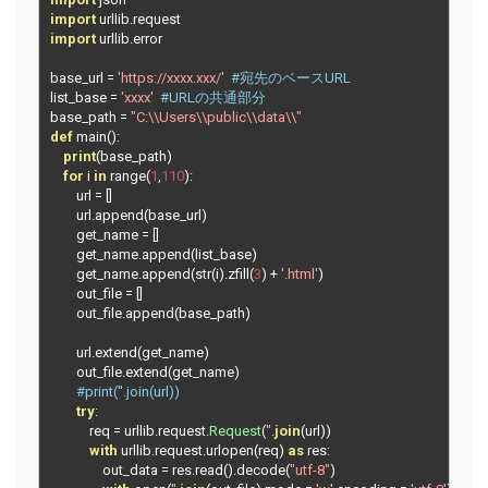
import
 urllib
.
import
 urllib
.
error

base_url 
=
'https://xxxx.xxx/'
#宛先のベースURL
list_base 
=
'xxxx'
#URLの共通部分
base_path 
=
"C:\\Users\\public\\data\\"
def
 main
():
print
(
base_path
)
for
 i 
in
 range
(
1
,
110
):
        url 
=
[]
        url
.
append
(
base_url
)
        get_name 
=
[]
        get_name
.
append
(
list_base
)
        get_name
.
append
(
str
(
i
).
zfill
(
3
)
+
'.html'
)
        out_file 
=
[]
        out_file
.
append
(
base_path
)
        url
.
extend
(
get_name
)
        out_file
.
extend
(
get_name
)
#print(''.join(url))
try
:
            req 
=
 urllib
.
request
.
Request
(
''
.
join
(
url
))
with
 urllib
.
request
.
urlopen
(
req
)
as
 res
:
                out_data 
=
 res
.
read
().
decode
(
"utf-8"
)