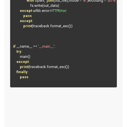
with
 open
(
''
.
join
(
out_file
),
mode 
=
'w'
,
encoding 
=
'utf-8'
)
as
 fs
                    fs
.
write
(
out_data
)
except
 urllib
.
error
.
HTTPError
:
pass
except
:
print
(
traceback
.
format_exc
())
if
 __name__ 
==
'__main__'
:
try
:
        main
()
except
:
print
(
traceback
.
format_exc
())
finally
:
pass