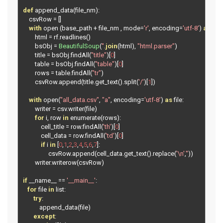
def
 append_data
(
file_nm
):
    csvRow 
=
[]
with
 open 
(
base_path 
+
 file_nm 
,
 mode
=
'r'
,
 encoding
=
'utf-8'
)
as
 rf
:
        html 
=
 rf
.
readlines
()
        bsObj 
=
BeautifulSoup
(
''
.
join
(
html
),
"html.parser"
)
        title 
=
 bsObj
.
findAll
(
"title"
)[
0
]
        table 
=
 bsObj
.
findAll
(
"table"
)[
0
]
        rows 
=
 table
.
findAll
(
"tr"
)
        csvRow
.
append
(
title
.
get_text
().
split
(
'/'
)[
1
])
with
 open
(
"all_data.csv"
,
"a"
,
 encoding
=
'utf-8'
)
as
 file
:
        writer 
=
 csv
.
writer
(
file
)
for
 i
,
 row 
in
 enumerate
(
rows
):
            cell_title 
=
 row
.
findAll
(
'th'
)[
0
]
            cell_data 
=
 row
.
findAll
(
'td'
)[
0
]
if
 i 
in
[
0
,
1
,
2
,
3
,
4
,
5
,
6
,
7
]:
                 csvRow
.
append
(
cell_data
.
get_text
().
replace
(
'\n'
,
''
))
        writer
.
writerow
(
csvRow
)
if
 __name__ 
==
'__main__'
:
for
 file 
in
 list
:
try
:
           append_data
(
file
)
except
: