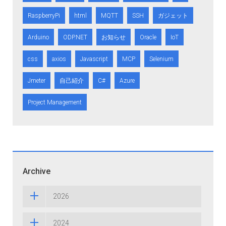
RaspberryPi
html
MQTT
SSH
ガジェット
Arduino
ODP.NET
お知らせ
Oracle
IoT
css
axios
Javascript
MCP
Selenium
Jmeter
自己紹介
C#
Azure
Project Management
Archive
2026
2024