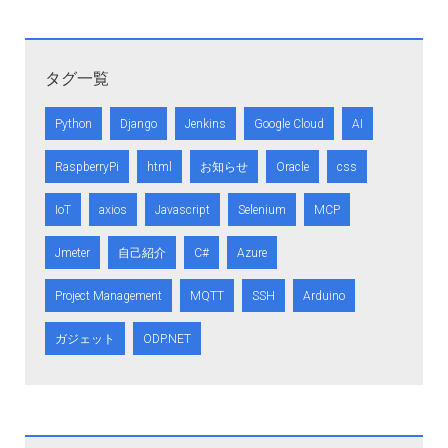
タグ一覧
Python
Django
Jenkins
Google Cloud
AI
RaspberryPi
html
お知らせ
Oracle
css
IoT
axios
Javascript
Selenium
MCP
Jmeter
自己紹介
C#
Azure
Project Management
MQTT
SSH
Arduino
ガジェット
ODP.NET