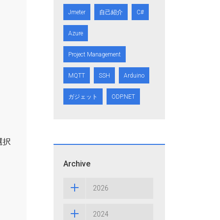
Jmeter
自己紹介
C#
Azure
Project Management
MQTT
SSH
Arduino
ガジェット
ODP.NET
選択
Archive
2026
2024