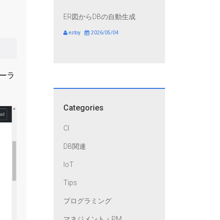
ER図からDBの自動生成
estoy
2026/05/04
トーラ
Categories
CI
DB関連
IoT
Tips
プログラミング
マネジメント・PM