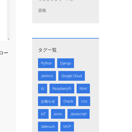
資格
タグ一覧
ロー
Python
Django
Jenkins
Google Cloud
AI
RaspberryPi
html
お知らせ
Oracle
css
IoT
axios
Javascript
Selenium
MCP